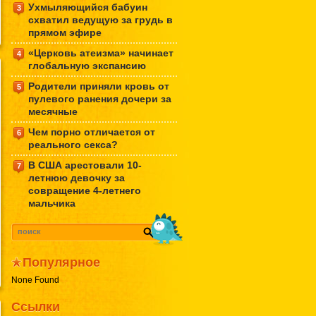
Ухмыляющийся бабуин
3
схватил ведущую за грудь в
прямом эфире
«Церковь атеизма» начинает
4
глобальную экспансию
Родители приняли кровь от
5
пулевого ранения дочери за
месячные
Чем порно отличается от
6
реального секса?
В США арестовали 10-
7
летнюю девочку за
совращение 4-летнего
мальчика
Популярное
None Found
Ссылки