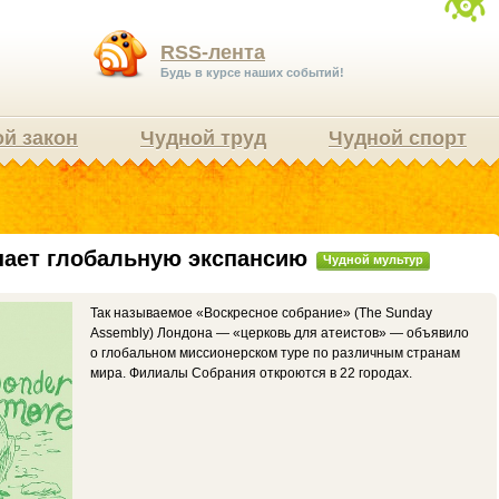
RSS-лента
Будь в курсе наших событий!
й закон
Чудной труд
Чудной спорт
нает глобальную экспансию
Чудной мультур
Так называемое «Воскресное собрание» (The Sunday
Assembly) Лондона — «церковь для атеистов» — объявило
о глобальном миссионерском туре по различным странам
мира. Филиалы Собрания откроются в 22 городах.