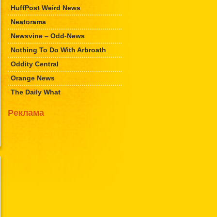
HuffPost Weird News
Neatorama
Newsvine – Odd-News
Nothing To Do With Arbroath
Oddity Central
Orange News
The Daily What
Реклама