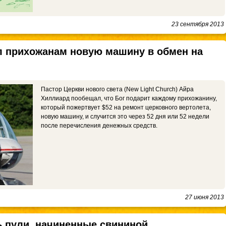
23 сентября 2013
 прихожанам новую машину в обмен на
Пастор Церкви нового света (New Light Church) Айра
Хиллиард пообещал, что Бог подарит каждому прихожанину,
который пожертвует $52 на ремонт церковного вертолета,
новую машину, и случится это через 52 дня или 52 недели
после перечисления денежных средств.
27 июня 2013
 пули, начиненные свининой