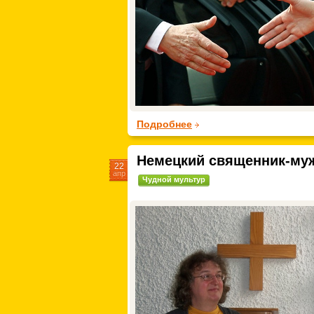
Подробнее
Немецкий священник-муж
22
апр
Чудной мультур