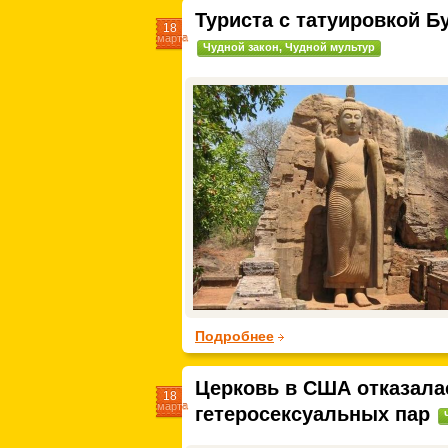
Туриста с татуировкой Б
18
марта
Чудной закон
,
Чудной мультур
Подробнее
Церковь в США отказала
18
марта
гетеросексуальных пар