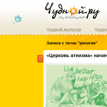
Чудной мультур
Чудно
Записи с тегом "религия"
«Церковь атеизма» начи
23
сен