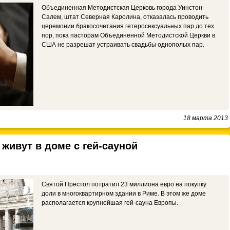
Объединенная Методистская Церковь города Уинстон-
Салем, штат Северная Каролина, отказалась проводить
церемонии бракосочетания гетеросексуальных пар до тех
пор, пока пасторам Объединенной Методистской Церкви в
США не разрешат устраивать свадьбы однополых пар.
18 марта 2013
живут в доме с гей-сауной
Святой Престол потратил 23 миллиона евро на покупку
доли в многоквартирном здании в Риме. В этом же доме
располагается крупнейшая гей-сауна Европы.