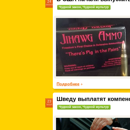
24
июня
Чудной закон
,
Чудной мультур
Подробнее
Шведу выплатят компенс
23
мая
Чудной закон
,
Чудной мультур