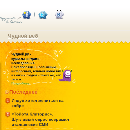
Чудной веб
Чудной.ру -
курьёзы, интриги,
исследования.
Сайт посвящен необычным,
интересным, теплым новостям
из жизни людей – таких же, как
ты и я.
Подробнее
Последнее
Индус хотел жениться на
1
кобре
«Тойота Клиторис».
2
Шутливый опрос посрамил
итальянские СМИ