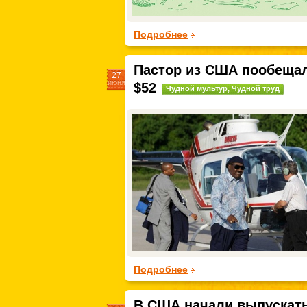
Подробнее
Пастор из США пообещал
27
июня
$52
Чудной мультур
,
Чудной труд
Подробнее
В США начали выпускать