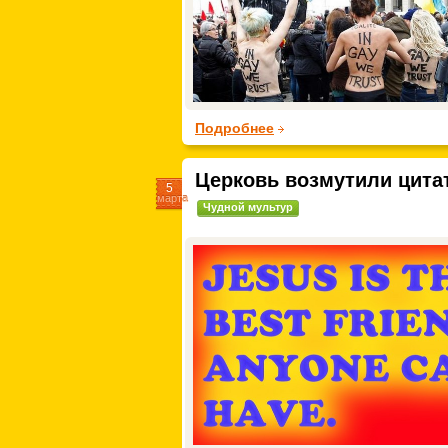
Подробнее
Церковь возмутили цита
5
марта
Чудной мультур