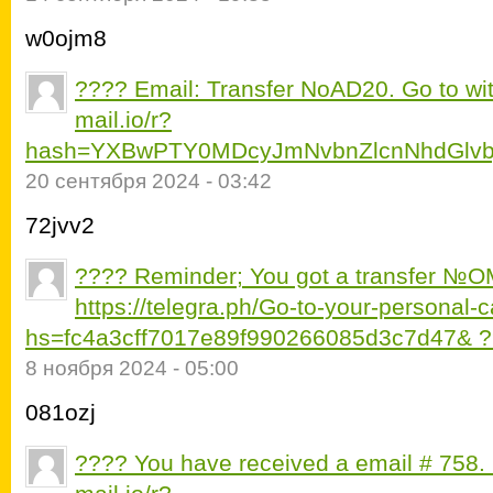
w0ojm8
???? Email: Transfer NoAD20. Go to wit
mail.io/r?
hash=YXBwPTY0MDcyJmNvbnZlcnNhdGlvb
20 сентября 2024 - 03:42
72jvv2
???? Reminder; You got a transfer №
https://telegra.ph/Go-to-your-personal-
hs=fc4a3cff7017e89f990266085d3c7d47& 
8 ноября 2024 - 05:00
081ozj
???? You have received a email # 758. 