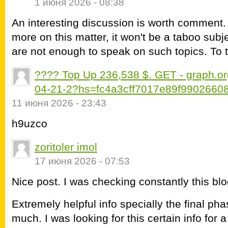
1 июня 2026 - 08:38
An interesting discussion is worth comment. I
more on this matter, it won't be a taboo subj
are not enough to speak on such topics. To 
???? Top Up 236,538 $. GET - graph
04-21-2?hs=fc4a3cff7017e89f9902660
11 июня 2026 - 23:43
h9uzco
zoritoler imol
17 июня 2026 - 07:53
Nice post. I was checking constantly this blo
Extremely helpful info specially the final ph
much. I was looking for this certain info for