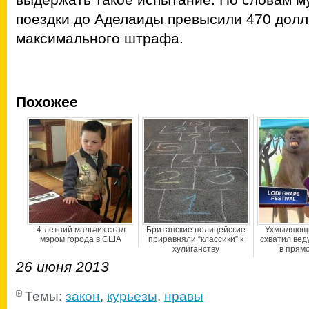
поездки до Аделаиды превысили 470 долл
максимального штрафа.
Похожее
4-летний мальчик стал
Британские полицейские
Ухмыляющи
мэром города в США
приравняли “классики” к
схватил вед
хулиганству
в прям
26 июня 2013
Темы:
закон
,
курьезы
,
нравы