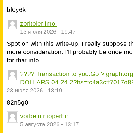
bf0y6k
zoritoler imol
13 июля 2026 - 19:47
Spot on with this write-up, I really suppose 
more consideration. I'll probably be once mo
for that info.
???? Transaction to you.Go > graph.
DOLLARS-04-24-2?hs=fc4a3cff7017e8
23 июля 2026 - 18:19
82n5g0
vorbelutr ioperbir
5 августа 2026 - 13:17