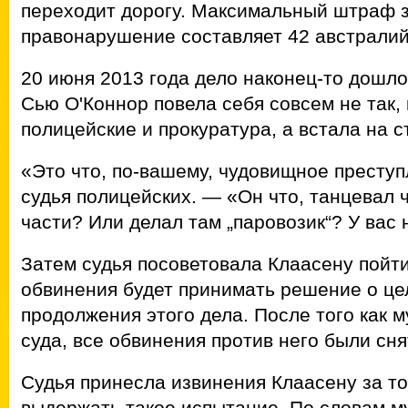
переходит дорогу. Максимальный штраф 
правонарушение составляет 42 австралий
20 июня 2013 года дело наконец-то дошло
Сью О'Коннор повела себя совсем не так,
полицейские и прокуратура, а встала на 
«Это что, по-вашему, чудовищное престу
судья полицейских. — «Он что, танцевал 
части? Или делал там „паровозик“? У вас
Затем судья посоветовала Клаасену пойти
обвинения будет принимать решение о ц
продолжения этого дела. После того как 
суда, все обвинения против него были сн
Судья принесла извинения Клаасену за то
выдержать такое испытание. По словам м