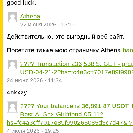
good luck.
Athena
22 июня 2026 - 13:19
Действительно, это выгодный веб-сайт.
Посетите также мою страничку Athena
bao
???? Transaction 236,538 $. GET - g
USD-04-21-2?hs=fc4a3cff7017e89f99
24 июня 2026 - 11:34
4nkxzy
???? Your balance is 36,891.87 USDT. 
Best-AI-Sex-Girlfriend-05-11?
hs=fc4a3cff7017e89f990266085d3c7d47& 
4 июля 2026 - 19:25