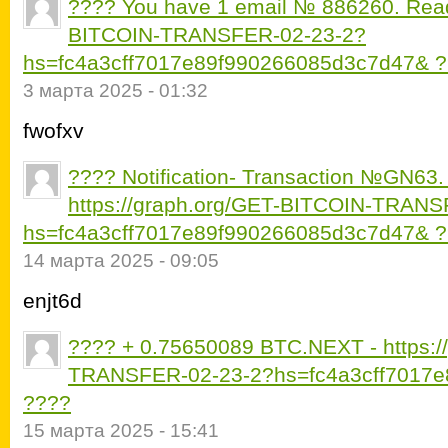
???? You have 1 email № 886260. Read 
BITCOIN-TRANSFER-02-23-2?
hs=fc4a3cff7017e89f990266085d3c7d47& 
3 марта 2025 - 01:32
fwofxv
???? Notification- Transaction №GN6
https://graph.org/GET-BITCOIN-TRANS
hs=fc4a3cff7017e89f990266085d3c7d47& 
14 марта 2025 - 09:05
enjt6d
???? + 0.75650089 BTC.NEXT - https:/
TRANSFER-02-23-2?hs=fc4a3cff7017
????
15 марта 2025 - 15:41