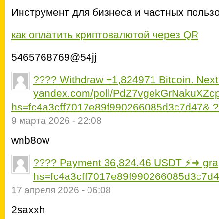
Инструмент для бизнеса и частных польз
как оплатить криптовалютой через QR
5465768769@54jj
???? Withdraw +1,824971 Bitcoin. Next
yandex.com/poll/PdZ7vgekGrNakuXZc
hs=fc4a3cff7017e89f990266085d3c7d47& 
9 марта 2026 - 22:08
wnb8ow
???? Payment 36,824.46 USDT ⚡➜ grap
hs=fc4a3cff7017e89f990266085d3c7d
17 апреля 2026 - 06:08
2saxxh