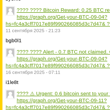
???? ???? Bitcoin Reward: 0.25 BTC r
https://graph.org/Get-your-BTC-09-04?
hs=fc4a3cff7017e89f990266085d3c7d47& 
11 сентября 2025 - 21:23
bgb0l1
???? ???? Alert - 0.7 BTC not claimed
https://graph.org/Get-your-BTC-09-04?
hs=fc4a3cff7017e89f990266085d3c7d47& 
16 сентября 2025 - 07:11
i1le8t
???? ⚠️ Urgent: 0.6 bitcoin sent to you
https://graph.org/Get-your-BTC-09-11?
hs=fc4a3cff7017e89f990266085d3c7d47& 