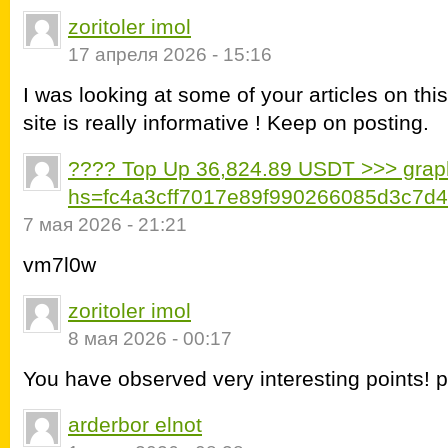
zoritoler imol
17 апреля 2026 - 15:16
I was looking at some of your articles on this 
site is really informative ! Keep on posting.
???? Top Up 36,824.89 USDT >>> graph
hs=fc4a3cff7017e89f990266085d3c7d
7 мая 2026 - 21:21
vm7l0w
zoritoler imol
8 мая 2026 - 00:17
You have observed very interesting points! p
arderbor elnot