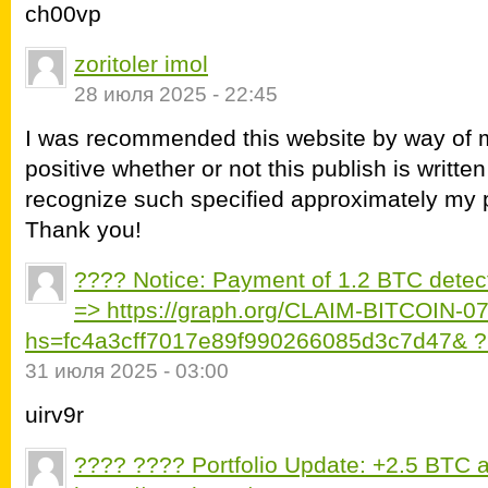
ch00vp
zoritoler imol
28 июля 2025 - 22:45
I was recommended this website by way of m
positive whether or not this publish is writt
recognize such specified approximately my 
Thank you!
???? Notice: Payment of 1.2 BTC detec
=> https://graph.org/CLAIM-BITCOIN-0
hs=fc4a3cff7017e89f990266085d3c7d47& 
31 июля 2025 - 03:00
uirv9r
???? ???? Portfolio Update: +2.5 BTC 