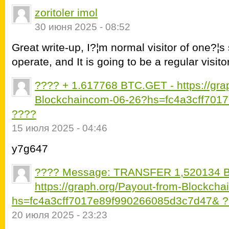
zoritoler imol
30 июня 2025 - 08:52
Great write-up, I?¦m normal visitor of one?¦s 
operate, and It is going to be a regular visito
???? + 1.617768 BTC.GET - https://gra
Blockchaincom-06-26?hs=fc4a3cff70
????
15 июля 2025 - 04:46
y7g647
???? Message: TRANSFER 1,520134 B
https://graph.org/Payout-from-Blockch
hs=fc4a3cff7017e89f990266085d3c7d47& 
20 июля 2025 - 23:23