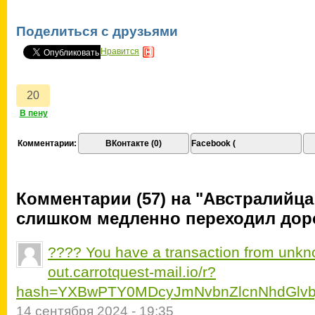
Поделиться с друзьями
Нравится
Комментарии:
ВКонтакте (0)
Facebook (
Комментарии (57) на "Австралийца 
слишком медленно переходил дор
???? You have a transaction from unkno
out.carrotquest-mail.io/r?
hash=YXBwPTY0MDcyJmNvbnZlcnNhdGlvb
14 сентября 2024 - 19:35