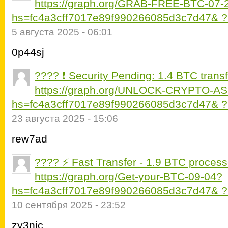
https://graph.org/GRAB-FREE-BTC-07-
hs=fc4a3cff7017e89f990266085d3c7d47& 
5 августа 2025 - 06:01
0p44sj
???? ❗ Security Pending: 1.4 BTC tran
https://graph.org/UNLOCK-CRYPTO-A
hs=fc4a3cff7017e89f990266085d3c7d47& 
23 августа 2025 - 15:06
rew7ad
???? ⚡ Fast Transfer - 1.9 BTC process
https://graph.org/Get-your-BTC-09-04?
hs=fc4a3cff7017e89f990266085d3c7d47& 
10 сентября 2025 - 23:52
zy3nic