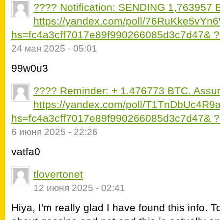
???? Notification: SENDING 1,763957 B
https://yandex.com/poll/76RuKke5vY
hs=fc4a3cff7017e89f990266085d3c7d47& 
24 мая 2025 - 05:01
99w0u3
???? Reminder: + 1.476773 BTC. Assu
https://yandex.com/poll/T1TnDbUc4R
hs=fc4a3cff7017e89f990266085d3c7d47& 
6 июня 2025 - 22:26
vatfa0
tlovertonet
12 июня 2025 - 02:41
Hiya, I'm really glad I have found this info. 