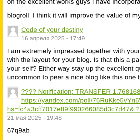
on the excellent works guys I have incorpor
blogroll. I think it will improve the value of 
Code of your destiny
16 апреля 2025 - 17:49
I am extremely impressed together with your 
with the layout for your blog. Is that this a pa
your self? Either way stay up the excellent qua
uncommon to peer a nice blog like this one 
???? Notification; TRANSFER 1.768168 
https://yandex.com/poll/76RuKke5vY
hs=fc4a3cff7017e89f990266085d3c7d47& 
21 мая 2025 - 19:48
67q9ab