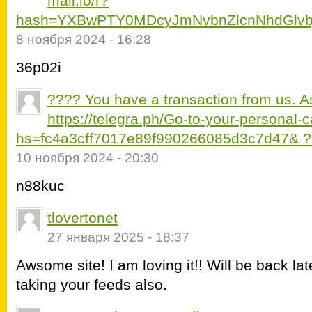
mail.io/r?
hash=YXBwPTY0MDcyJmNvbnZlcnNhdGlvb
8 ноября 2024 - 16:28
36p02i
???? You have a transaction from us. 
https://telegra.ph/Go-to-your-personal-
hs=fc4a3cff7017e89f990266085d3c7d47& 
10 ноября 2024 - 20:30
n88kuc
tlovertonet
27 января 2025 - 18:37
Awsome site! I am loving it!! Will be back la
taking your feeds also.