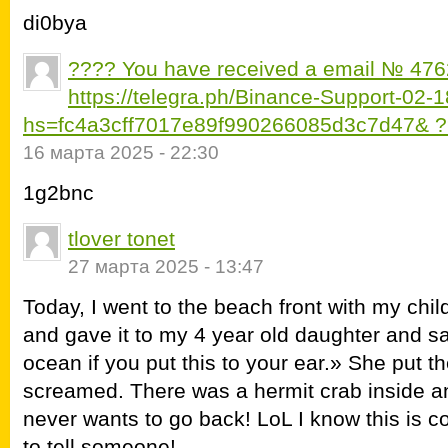
di0bya
???? You have received a email № 476
https://telegra.ph/Binance-Support-02-
hs=fc4a3cff7017e89f990266085d3c7d47& 
16 марта 2025 - 22:30
1g2bnc
tlover tonet
27 марта 2025 - 13:47
Today, I went to the beach front with my chil
and gave it to my 4 year old daughter and s
ocean if you put this to your ear.» She put th
screamed. There was a hermit crab inside an
never wants to go back! LoL I know this is co
to tell someone!