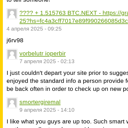
???? + 1.515763 BTC.NEXT - https://g
25?hs=fc4a3cff7017e89f990266085d3
4 апреля 2025 - 09:25
j6rv98
vorbelutr ioperbir
7 апреля 2025 - 02:13
I just couldn't depart your site prior to sugge
enjoyed the standard info a person provide fo
be back often in order to check up on new p
smortergiremal
9 апреля 2025 - 14:10
I like what you guys are up too. Such smart 