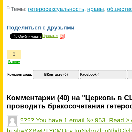
Темы:
гетеросексуальность
,
нравы
,
обществ
Поделиться с друзьями
Нравится
Комментарии:
ВКонтакте (0)
Facebook (
Комментарии (40) на "Церковь в С
проводить бракосочетания гетеро
???? You have 1 email № 953. Read > ou
hash=YXBwPTY0MDcyJmNvbnZlcnNhdGlvb