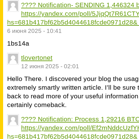
???? Notification- SENDING 1,446324 b
https://yandex.com/poll/5JjqQt7R61C
hs=681b417bf62b5d4044618fcde0971d28&
6 июня 2025 - 10:41
1bs14a
tlovertonet
12 июня 2025 - 02:01
Hello There. I discovered your blog the usag
extremely smartly written article. I’ll be su
back to read more of your useful information. 
certainly comeback.
???? Notification: Process 1,29216 BT
https://yandex.com/poll/Ef2mNddcUz
hs=681b417bf62b5d4044618fcde0971d28&