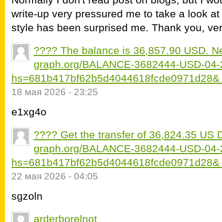
write-up very pressured me to take a look at
style has been surprised me. Thank you, very
???? The balance is 36,857.90 USD. 
graph.org/BALANCE-3682444-USD-04-
hs=681b417bf62b5d4044618fcde0971d28&
18 мая 2026 - 23:25
e1xg4o
???? Get the transfer of 36,824.35 US 
graph.org/BALANCE-3682444-USD-04-
hs=681b417bf62b5d4044618fcde0971d28&
22 мая 2026 - 04:05
sgzoln
arderborelnot