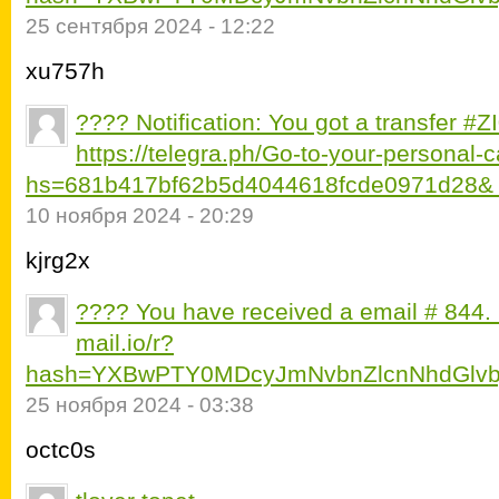
25 сентября 2024 - 12:22
xu757h
???? Notification: You got a transfer #
https://telegra.ph/Go-to-your-personal-
hs=681b417bf62b5d4044618fcde0971d28&
10 ноября 2024 - 20:29
kjrg2x
???? You have received a email # 844. 
mail.io/r?
hash=YXBwPTY0MDcyJmNvbnZlcnNhdGlvb
25 ноября 2024 - 03:38
octc0s