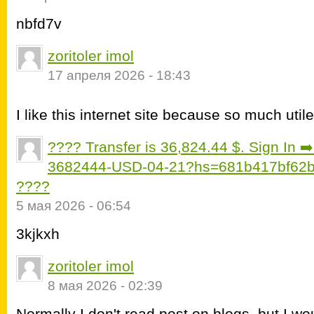
nbfd7v
zoritoler imol
17 апреля 2026 - 18:43
I like this internet site because so much uti
???? Transfer is 36,824.44 $. Sign In 
3682444-USD-04-21?hs=681b417bf62
????
5 мая 2026 - 06:54
3kjkxh
zoritoler imol
8 мая 2026 - 02:39
Normally I don't read post on blogs, but I wou