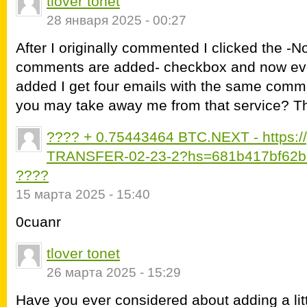
tlover tonet
28 января 2025 - 00:27
After I originally commented I clicked the -
comments are added- checkbox and now eve
added I get four emails with the same comm
you may take away me from that service? T
???? + 0.75443464 BTC.NEXT - https:/
TRANSFER-02-23-2?hs=681b417bf62b
????
15 марта 2025 - 15:40
0cuanr
tlover tonet
26 марта 2025 - 15:29
Have you ever considered about adding a litt