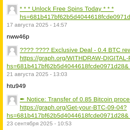
* * * Unlock Free Spins Today * * *
hs=681b417bf62b5d4044618fcde0971d
17 августа 2025 - 14:57
nww46p
???? ???? Exclusive Deal - 0.4 BTC re
https://graph.org/WITHDRAW-DIGITAL
hs=681b417bf62b5d4044618fcde0971d28&
21 августа 2025 - 13:03
htu949
✒ Notice: Transfer of 0.85 Bitcoin pro
https://graph.org/Get-your-BTC-09-04?
hs=681b417bf62b5d4044618fcde0971d28&
23 сентября 2025 - 10:53