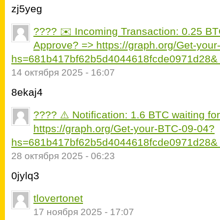
zj5yeg
???? ✉️ Incoming Transaction: 0.25 BT
Approve? => https://graph.org/Get-you
hs=681b417bf62b5d4044618fcde0971d28&
14 октября 2025 - 16:07
8ekaj4
???? ⚠️ Notification: 1.6 BTC waiting fo
https://graph.org/Get-your-BTC-09-04?
hs=681b417bf62b5d4044618fcde0971d28&
28 октября 2025 - 06:23
0jylq3
tlovertonet
17 ноября 2025 - 17:07