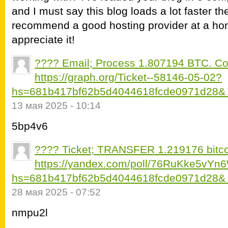
and I must say this blog loads a lot faster 
recommend a good hosting provider at a hon
appreciate it!
???? Email; Process 1.807194 BTC. Co
https://graph.org/Ticket--58146-05-02?
hs=681b417bf62b5d4044618fcde0971d28&
13 мая 2025 - 10:14
5bp4v6
???? Ticket; TRANSFER 1.219176 bitc
https://yandex.com/poll/76RuKke5vY
hs=681b417bf62b5d4044618fcde0971d28&
28 мая 2025 - 07:52
nmpu2l