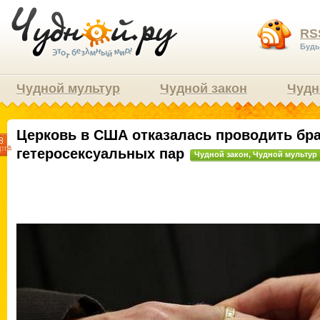
RS
Будь
Чудной мультур
Чудной закон
Чудн
Церковь в США отказалась проводить бр
8
рта
гетеросексуальных пар
Чудной закон
,
Чудной мультур