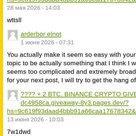
28 мая 2026 - 14:03
wttsll
arderbor elnot
1 июня 2026 - 07:31
You actually make it seem so easy with your p
topic to be actually something that I think I 
seems too complicated and extremely broad 
for your next post, I will try to get the hang of 
???? + 2 BTC. BINANCE CRYPTO GIVE
dc4958ca.giveaway-8y3.pages.dev/?
hs=9c619f93daad4bbb91a66caa17678342&
13 июня 2026 - 10:03
7w1dwd