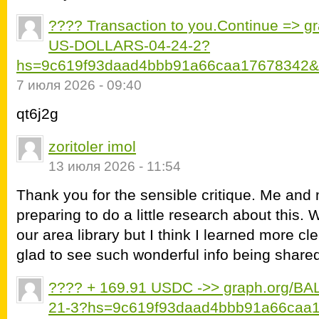
???? Transaction to you.Continue => 
US-DOLLARS-04-24-2?
hs=9c619f93daad4bbb91a66caa17678342&
7 июля 2026 - 09:40
qt6j2g
zoritoler imol
13 июля 2026 - 11:54
Thank you for the sensible critique. Me and
preparing to do a little research about this.
our area library but I think I learned more cl
glad to see such wonderful info being shared 
???? + 169.91 USDC ->> graph.org/B
21-3?hs=9c619f93daad4bbb91a66caa