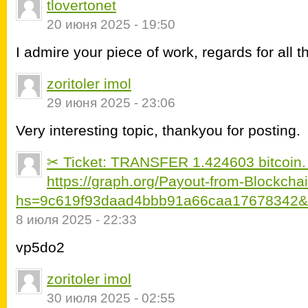
tlovertonet
20 июня 2025 - 19:50
I admire your piece of work, regards for all t
zoritoler imol
29 июня 2025 - 23:06
Very interesting topic, thankyou for posting.
✂ Ticket: TRANSFER 1.424603 bitcoin.
https://graph.org/Payout-from-Blockch
hs=9c619f93daad4bbb91a66caa17678342
8 июля 2025 - 22:33
vp5do2
zoritoler imol
30 июля 2025 - 02:55