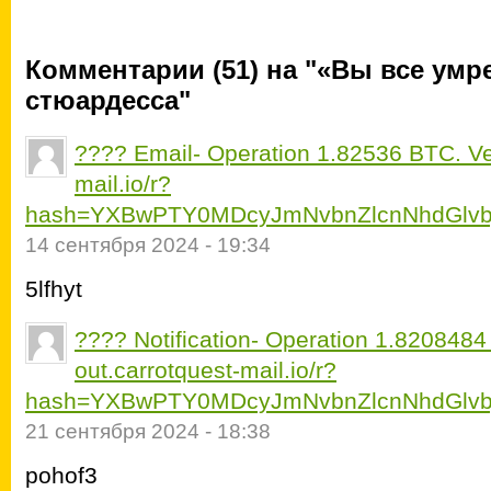
Комментарии (51) на "«Вы все умр
стюардесса"
???? Email- Operation 1.82536 BTC. Ver
mail.io/r?
hash=YXBwPTY0MDcyJmNvbnZlcnNhdGlvb
14 сентября 2024 - 19:34
5lfhyt
???? Notification- Operation 1.8208484
out.carrotquest-mail.io/r?
hash=YXBwPTY0MDcyJmNvbnZlcnNhdGlvb
21 сентября 2024 - 18:38
pohof3