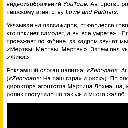
видеоизображений
YouTube
. Авторство р
чешскому агентству
Lowe and Partners
.
Указывая на пассажиров, стюардесса гово
кто покинет самолет, а вы все умрете». П
проезжает по кабине, за кадром звучат м
«Мертвы. Мертвы. Мертвы». Затем она ука
«Жива».
Рекламный слоган напитка:
«Zenonade: At
(
«Zenonade
: На ваш страх и риск»). По с
директора агентства Мартина Лохманна, 
ролик поступило не так уж и много жалоб.