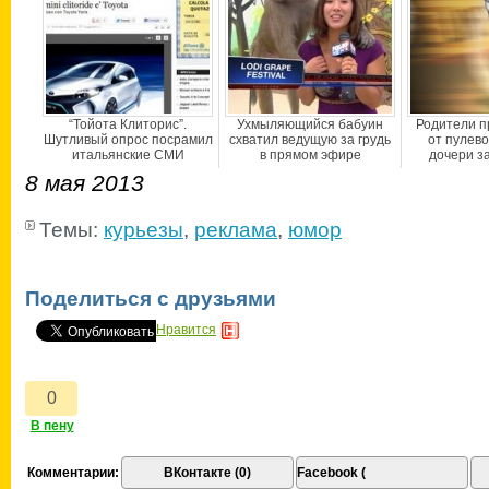
“Тойота Клиторис”.
Ухмыляющийся бабуин
Родители п
Шутливый опрос посрамил
схватил ведущую за грудь
от пулево
итальянские СМИ
в прямом эфире
дочери з
8 мая 2013
Темы:
курьезы
,
реклама
,
юмор
Поделиться с друзьями
Нравится
Комментарии:
ВКонтакте (0)
Facebook (