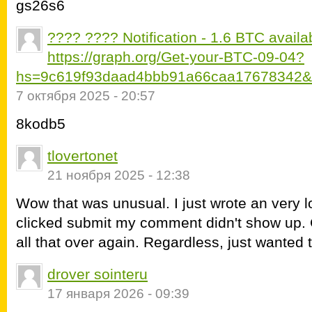
gs26s6
???? ???? Notification - 1.6 BTC availab
https://graph.org/Get-your-BTC-09-04?
hs=9c619f93daad4bbb91a66caa17678342&
7 октября 2025 - 20:57
8kodb5
tlovertonet
21 ноября 2025 - 12:38
Wow that was unusual. I just wrote an very l
clicked submit my comment didn't show up. Grr
all that over again. Regardless, just wanted 
drover sointeru
17 января 2026 - 09:39