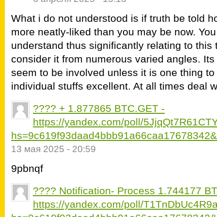
What i do not understood is if truth be told 
more neatly-liked than you may be now. You a
understand thus significantly relating to thi
consider it from numerous varied angles. It
seem to be involved unless it is one thing 
individual stuffs excellent. At all times deal wi
???? + 1.877865 BTC.GET -
https://yandex.com/poll/5JjqQt7R61C
hs=9c619f93daad4bbb91a66caa17678342&
13 мая 2025 - 20:59
9pbnqf
???? Notification- Process 1.744177 B
https://yandex.com/poll/T1TnDbUc4R