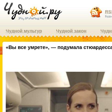
RS
Будь
Чудной мультур
Чудной закон
Чудн
«Вы все умрете», — подумала стюардесс
8
ая