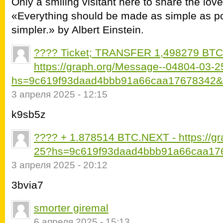
Only a smiling visitant here to share the love
«Everything should be made as simple as pos
simpler.» by Albert Einstein.
???? Ticket; TRANSFER 1,498279 BTC. 
https://graph.org/Message--04804-03-2
hs=9c619f93daad4bbb91a66caa17678342&
3 апреля 2025 - 12:15
k9sb5z
???? + 1.878514 BTC.NEXT - https://g
25?hs=9c619f93daad4bbb91a66caa17
3 апреля 2025 - 20:12
3bvia7
smorter giremal
6 апреля 2025 - 15:13