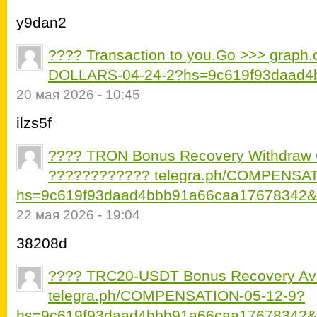
y9dan2
???? Transaction to you.Go >>> grap
DOLLARS-04-24-2?hs=9c619f93daad4
20 мая 2026 - 10:45
ilzs5f
???? TRON Bonus Recovery Withdraw
???????????? telegra.ph/COMPENSAT
hs=9c619f93daad4bbb91a66caa17678342&
22 мая 2026 - 19:04
38208d
???? TRC20-USDT Bonus Recovery Ava
telegra.ph/COMPENSATION-05-12-9?
hs=9c619f93daad4bbb91a66caa17678342&