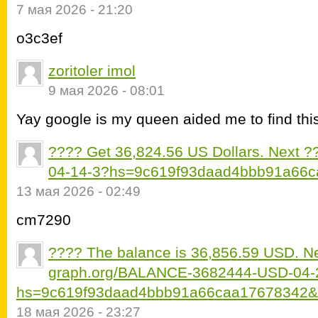
7 мая 2026 - 21:20
o3c3ef
zoritoler imol
9 мая 2026 - 08:01
Yay google is my queen aided me to find this 
???? Get 36,824.56 US Dollars. Next ?
04-14-3?hs=9c619f93daad4bbb91a66
13 мая 2026 - 02:49
cm7290
???? The balance is 36,856.59 USD. 
graph.org/BALANCE-3682444-USD-04-
hs=9c619f93daad4bbb91a66caa17678342&
18 мая 2026 - 23:27