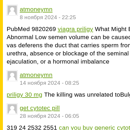
atmoneymn
8 ноября 2024 - 22:25
PubMed 9820269
viagra priligy
What Might B
Abnormal Low semen volume can be caused b
vas deferens the duct that carries sperm from
urethra, absence or blockage of the seminal v
ejaculation, or a hormonal imbalance
atmoneymn
14 ноября 2024 - 08:25
priligy 30 mg
The killing was unrelated toBulg
get cytotec pill
28 ноября 2024 - 06:05
319 24 2532 2551
can you buy generic cytot