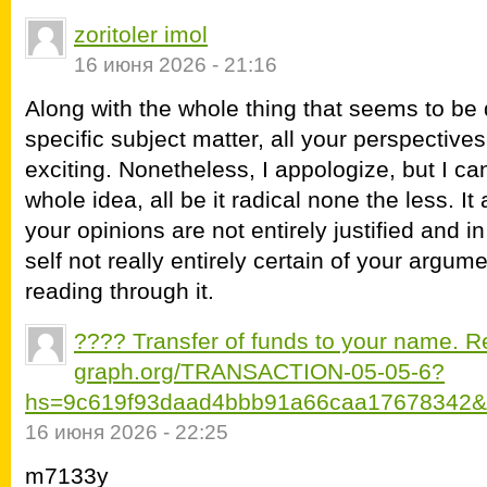
zoritoler imol
16 июня 2026 - 21:16
Along with the whole thing that seems to be 
specific subject matter, all your perspectiv
exciting. Nonetheless, I appologize, but I ca
whole idea, all be it radical none the less. I
your opinions are not entirely justified and i
self not really entirely certain of your argum
reading through it.
???? Transfer of funds to your name. R
graph.org/TRANSACTION-05-05-6?
hs=9c619f93daad4bbb91a66caa17678342&
16 июня 2026 - 22:25
m7133y