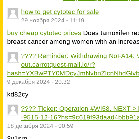
how to get cytotec for sale
29 ноября 2024 - 11:19
buy cheap cytotec prices
Does tamoxifen red
breast cancer among women with an increase
???? Reminder: Withdrawing NoFA14.
out.carrotquest-mail.io/r?
hash=YXBwPTY0MDcyJmNvbnZlcnNhdGlvbj
9 декабря 2024 - 20:32
kd82cy
???? Ticket; Operation #WI58. NEXT > ht
-9515-12-16?hs=9c619f93daad4bbb91
18 декабря 2024 - 00:59
8v1srp