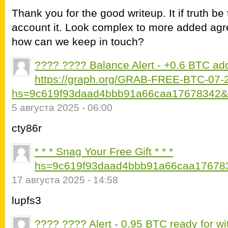
Thank you for the good writeup. It if truth b
account it. Look complex to more added agr
how can we keep in touch?
???? ???? Balance Alert - +0.6 BTC ad
https://graph.org/GRAB-FREE-BTC-07-
hs=9c619f93daad4bbb91a66caa17678342&
5 августа 2025 - 06:00
cty86r
* * * Snag Your Free Gift * * *
hs=9c619f93daad4bbb91a66caa176783
17 августа 2025 - 14:58
lupfs3
???? ???? Alert - 0.95 BTC ready for wi