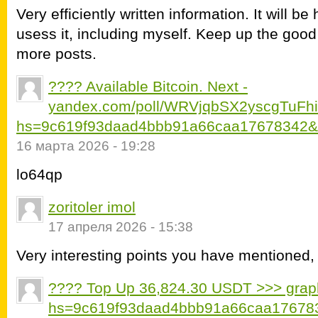
Very efficiently written information. It will b
usess it, including myself. Keep up the good 
more posts.
???? Available Bitcoin. Next -
yandex.com/poll/WRVjqbSX2yscgTuFh
hs=9c619f93daad4bbb91a66caa17678342&
16 марта 2026 - 19:28
lo64qp
zoritoler imol
17 апреля 2026 - 15:38
Very interesting points you have mentioned, a
???? Top Up 36,824.30 USDT >>> graph
hs=9c619f93daad4bbb91a66caa17678