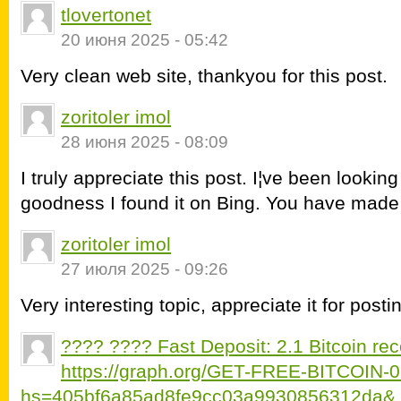
tlovertonet
20 июня 2025 - 05:42
Very clean web site, thankyou for this post.
zoritoler imol
28 июня 2025 - 08:09
I truly appreciate this post. I¦ve been looking
goodness I found it on Bing. You have mad
zoritoler imol
27 июля 2025 - 09:26
Very interesting topic, appreciate it for posti
???? ???? Fast Deposit: 2.1 Bitcoin rec
https://graph.org/GET-FREE-BITCOIN-
hs=405bf6a85ad8fe9cc03a9930856312da&