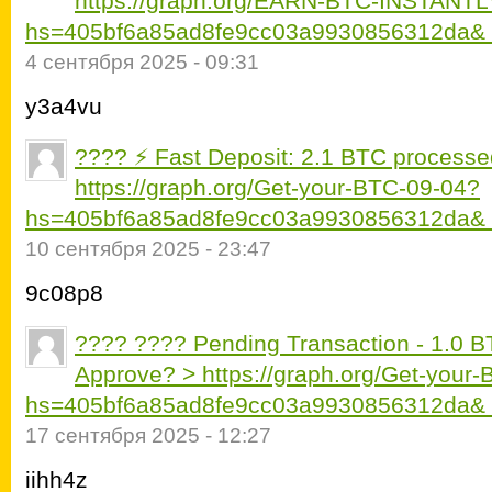
https://graph.org/EARN-BTC-INSTANTL
hs=405bf6a85ad8fe9cc03a9930856312da&
4 сентября 2025 - 09:31
y3a4vu
???? ⚡ Fast Deposit: 2.1 BTC processed
https://graph.org/Get-your-BTC-09-04?
hs=405bf6a85ad8fe9cc03a9930856312da&
10 сентября 2025 - 23:47
9c08p8
???? ???? Pending Transaction - 1.0 B
Approve? > https://graph.org/Get-your
hs=405bf6a85ad8fe9cc03a9930856312da&
17 сентября 2025 - 12:27
iihh4z