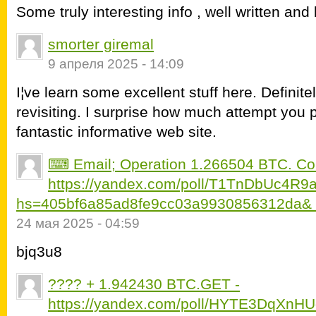
Some truly interesting info , well written and 
smorter giremal
9 апреля 2025 - 14:09
I¦ve learn some excellent stuff here. Definit
revisiting. I surprise how much attempt you pu
fantastic informative web site.
⌨ Email; Operation 1.266504 BTC. Co
https://yandex.com/poll/T1TnDbUc4R
hs=405bf6a85ad8fe9cc03a9930856312da
24 мая 2025 - 04:59
bjq3u8
???? + 1.942430 BTC.GET -
https://yandex.com/poll/HYTE3DqXnH