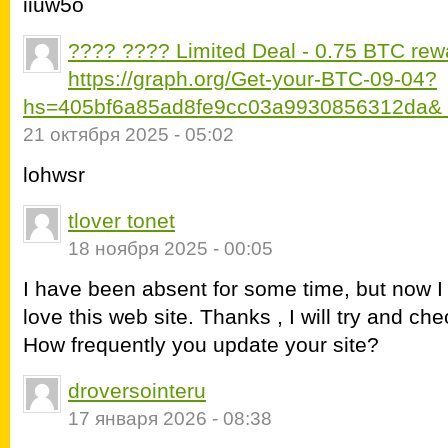
iiuw5o
???? ???? Limited Deal - 0.75 BTC rewa
https://graph.org/Get-your-BTC-09-04?
hs=405bf6a85ad8fe9cc03a9930856312da&
21 октября 2025 - 05:02
lohwsr
tlover tonet
18 ноября 2025 - 00:05
I have been absent for some time, but now 
love this web site. Thanks , I will try and ch
How frequently you update your site?
droversointeru
17 января 2026 - 08:38