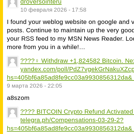
droversointeru
10 февраля 2026 - 17:58
I found your weblog website on google and ve
posts. Continue to maintain up the very good
your RSS feed to my MSN News Reader. Look
more from you in a while!…
????‍♀️ Withdraw +1,824582 Bitcoin. Ne
yandex.com/poll/PdZ7vgekGrNakuXZc
hs=405bf6a85ad8fe9cc03a9930856312da& ?
9 марта 2026 - 22:05
a8szom
???? BITCOIN Crypto Refund Activate
telegra.ph/Compensations-03-29-2?
hs=405bf6a85ad8fe9cc03a9930856312da&