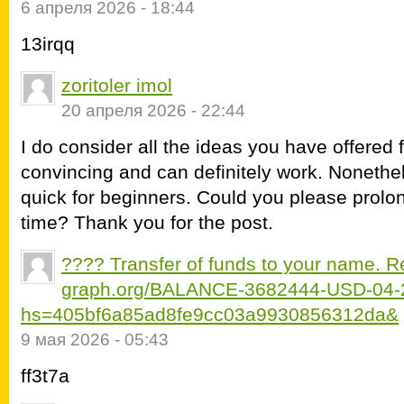
6 апреля 2026 - 18:44
13irqq
zoritoler imol
20 апреля 2026 - 22:44
I do consider all the ideas you have offered 
convincing and can definitely work. Nonethel
quick for beginners. Could you please prolon
time? Thank you for the post.
???? Transfer of funds to your name. R
graph.org/BALANCE-3682444-USD-04-
hs=405bf6a85ad8fe9cc03a9930856312da&
9 мая 2026 - 05:43
ff3t7a