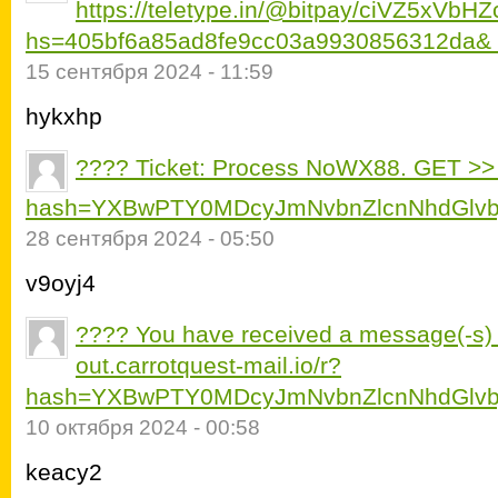
https://teletype.in/@bitpay/ciVZ5xVbHZ
hs=405bf6a85ad8fe9cc03a9930856312da&
15 сентября 2024 - 11:59
hykxhp
???? Ticket: Process NoWX88. GET >> o
hash=YXBwPTY0MDcyJmNvbnZlcnNhdGlvb
28 сентября 2024 - 05:50
v9oyj4
???? You have received a message(-s)
out.carrotquest-mail.io/r?
hash=YXBwPTY0MDcyJmNvbnZlcnNhdGlvb
10 октября 2024 - 00:58
keacy2