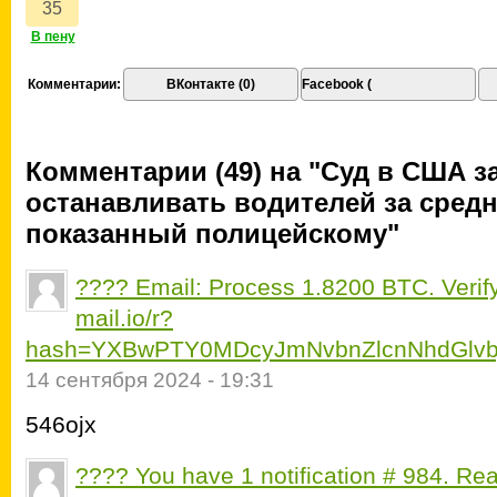
Комментарии:
ВКонтакте (0)
Facebook (
Комментарии (49) на "Суд в США з
останавливать водителей за средн
показанный полицейскому"
???? Email: Process 1.8200 BTC. Verify
mail.io/r?
hash=YXBwPTY0MDcyJmNvbnZlcnNhdGlvb
14 сентября 2024 - 19:31
546ojx
???? You have 1 notification # 984. Re