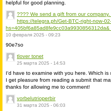
helpful for good planning.
???? We send a gift from our company.
https://telegra.ph/Get-BTC-right-now-0
hs=405bf6a85ad8fe9cc03a9930856312da&
10 февраля 2025 - 09:23
90e7so
tlover tonet
25 марта 2025 - 14:53
I’d have to examine with you here. Which is 
I get pleasure from reading a submit that ma
thanks for allowing me to comment!
vorbelutrioperbir
31 марта 2025 - 06:03