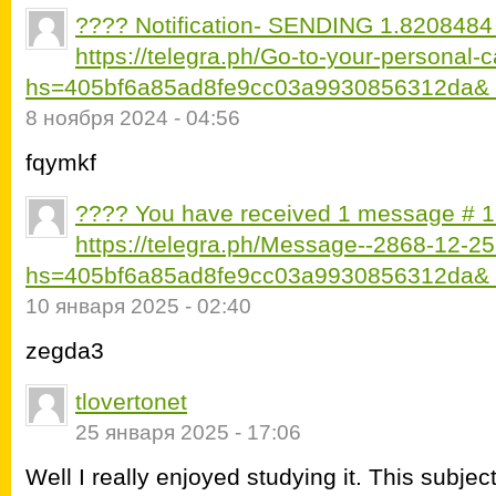
???? Notification- SENDING 1.8208484 
https://telegra.ph/Go-to-your-personal-
hs=405bf6a85ad8fe9cc03a9930856312da&
8 ноября 2024 - 04:56
fqymkf
???? You have received 1 message # 1
https://telegra.ph/Message--2868-12-2
hs=405bf6a85ad8fe9cc03a9930856312da&
10 января 2025 - 02:40
zegda3
tlovertonet
25 января 2025 - 17:06
Well I really enjoyed studying it. This subjec