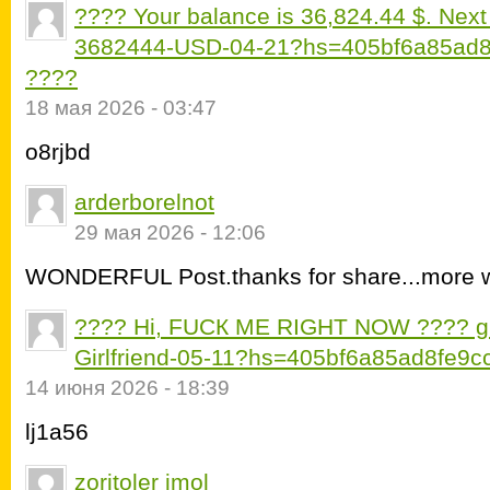
???? Your balance is 36,824.44 $. Ne
3682444-USD-04-21?hs=405bf6a85ad
????
18 мая 2026 - 03:47
o8rjbd
arderborelnot
29 мая 2026 - 12:06
WONDERFUL Post.thanks for share...more wa
???? Hi, FUСК ME RIGHT NOW ???? gr
Girlfriend-05-11?hs=405bf6a85ad8fe
14 июня 2026 - 18:39
lj1a56
zoritoler imol