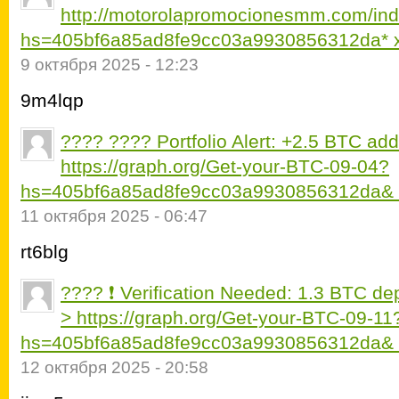
http://motorolapromocionesmm.com/inde
hs=405bf6a85ad8fe9cc03a9930856312da* 
9 октября 2025 - 12:23
9m4lqp
???? ???? Portfolio Alert: +2.5 BTC a
https://graph.org/Get-your-BTC-09-04?
hs=405bf6a85ad8fe9cc03a9930856312da&
11 октября 2025 - 06:47
rt6blg
???? ❗ Verification Needed: 1.3 BTC de
> https://graph.org/Get-your-BTC-09-11
hs=405bf6a85ad8fe9cc03a9930856312da&
12 октября 2025 - 20:58