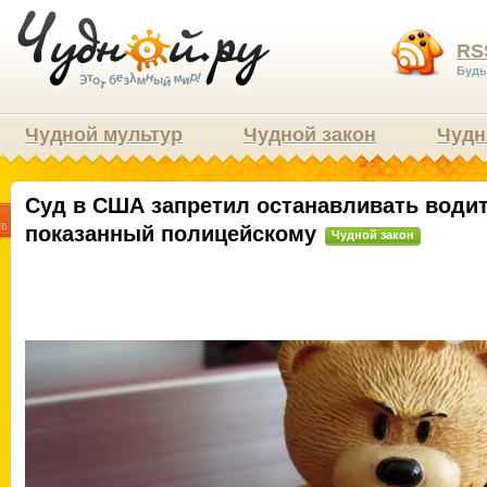
RS
Будь
Чудной мультур
Чудной закон
Чудн
Суд в США запретил останавливать водит
6
нв
показанный полицейскому
Чудной закон