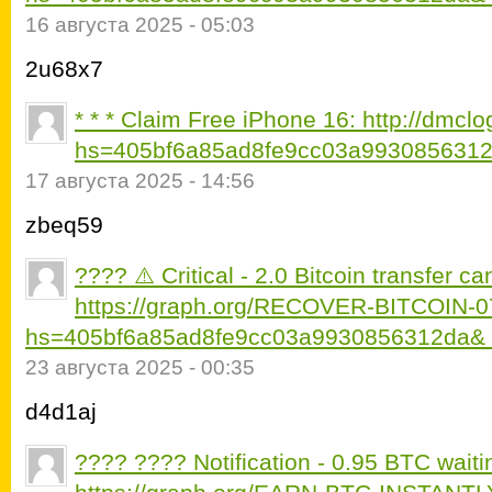
16 августа 2025 - 05:03
2u68x7
* * * Claim Free iPhone 16: http://dmclo
hs=405bf6a85ad8fe9cc03a9930856312
17 августа 2025 - 14:56
zbeq59
???? ⚠️ Critical - 2.0 Bitcoin transfer c
https://graph.org/RECOVER-BITCOIN-0
hs=405bf6a85ad8fe9cc03a9930856312da&
23 августа 2025 - 00:35
d4d1aj
???? ???? Notification - 0.95 BTC waitin