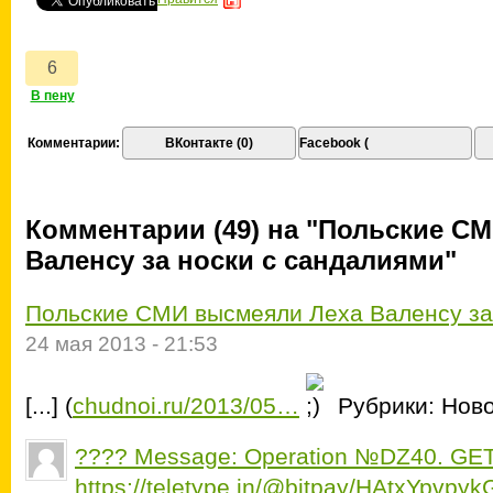
Комментарии:
ВКонтакте (0)
Facebook (
Комментарии (49) на "Польские С
Валенсу за носки с сандалиями"
Польские СМИ высмеяли Леха Валенсу за
24 мая 2013 - 21:53
[...] (
chudnoi.ru/2013/05…
Рубрики: Новос
???? Message: Operation №DZ40. GE
https://teletype.in/@bitpay/HAtxYpvpyk