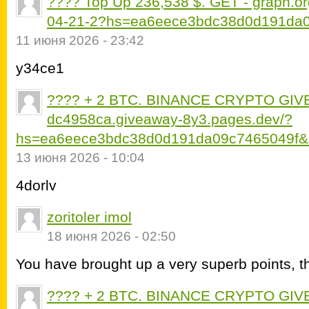
???? Top Up 236,538 $. GET - graph
04-21-2?hs=ea6eece3bdc38d0d191da0
11 июня 2026 - 23:42
y34ce1
???? + 2 BTC. BINANCE CRYPTO GIVE
dc4958ca.giveaway-8y3.pages.dev/?
hs=ea6eece3bdc38d0d191da09c7465049f&
13 июня 2026 - 10:04
4dorlv
zoritoler imol
18 июня 2026 - 02:50
You have brought up a very superb points, t
???? + 2 BTC. BINANCE CRYPTO GIV