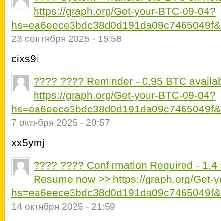
https://graph.org/Get-your-BTC-09-04?
hs=ea6eece3bdc38d0d191da09c7465049f&
23 сентября 2025 - 15:58
cixs9i
???? ???? Reminder - 0.95 BTC availabl
https://graph.org/Get-your-BTC-09-04?
hs=ea6eece3bdc38d0d191da09c7465049f&
7 октября 2025 - 20:57
xx5ymj
???? ???? Confirmation Required - 1.4 
Resume now >> https://graph.org/Get-
hs=ea6eece3bdc38d0d191da09c7465049f&
14 октября 2025 - 21:59