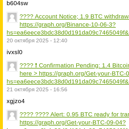
b604sw
???? Account Notice; 1.9 BTC withdraw
https://graph.org/Binance-10-06-3?
hs=ea6eece3bdc38d0d191da09c7465049f&
20 октября 2025 - 12:40
ivxsl0
???? ❗ Confirmation Pending: 1.4 Bitco
here > https://graph.org/Get-your-BTC-
hs=ea6eece3bdc38d0d191da09c7465049f&
21 октября 2025 - 16:56
xgjzo4
???? ???? Alert: 0.95 BTC ready for tr
https://graph.org/Get-your-BTC-09-04?