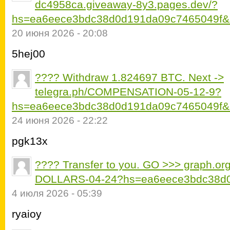
dc4958ca.giveaway-8y3.pages.dev/?
hs=ea6eece3bdc38d0d191da09c7465049f&
20 июня 2026 - 20:08
5hej00
???? Withdraw 1.824697 BTC. Next ->
telegra.ph/COMPENSATION-05-12-9?
hs=ea6eece3bdc38d0d191da09c7465049f&
24 июня 2026 - 22:22
pgk13x
???? Transfer to you. GO >>> graph.
DOLLARS-04-24?hs=ea6eece3bdc38d
4 июля 2026 - 05:39
ryaioy