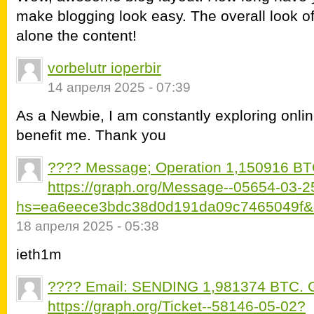
make blogging look easy. The overall look of 
alone the content!
vorbelutr ioperbir
14 апреля 2025 - 07:39
As a Newbie, I am constantly exploring online
benefit me. Thank you
???? Message; Operation 1,150916 BT
https://graph.org/Message--05654-03-2
hs=ea6eece3bdc38d0d191da09c7465049f&
18 апреля 2025 - 05:38
ieth1m
???? Email: SENDING 1,981374 BTC. G
https://graph.org/Ticket--58146-05-02?