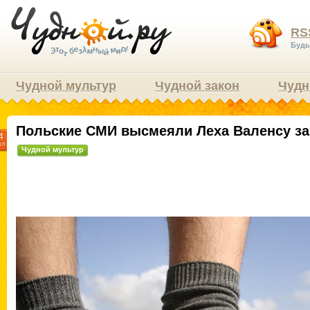
RS
Будь
Чудной мультур
Чудной закон
Чудн
Польские СМИ высмеяли Леха Валенсу за
4
ая
Чудной мультур