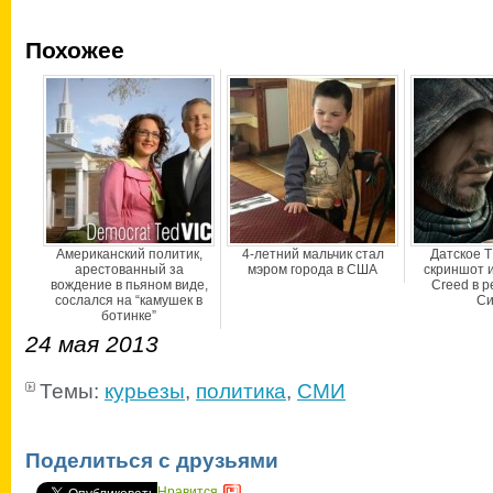
Похожее
Американский политик,
4-летний мальчик стал
Датское Т
арестованный за
мэром города в США
скриншот и
вождение в пьяном виде,
Creed в р
сослался на “камушек в
Си
ботинке”
24 мая 2013
Темы:
курьезы
,
политика
,
СМИ
Поделиться с друзьями
Нравится