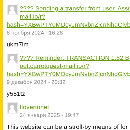
???? Sending a transfer from user. Assu
mail.io/r?
hash=YXBwPTY0MDcyJmNvbnZlcnNhdGlvb
8 ноября 2024 - 16:28
ukm7lm
???? Reminder: TRANSACTION 1.82 BT
out.carrotquest-mail.io/r?
hash=YXBwPTY0MDcyJmNvbnZlcnNhdGlvb
9 декабря 2024 - 20:32
y551tz
tlovertonet
24 января 2025 - 19:47
This website can be a stroll-by means of for 