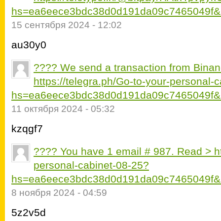
hs=ea6eece3bdc38d0d191da09c7465049f&
15 сентября 2024 - 12:02
au30y0
???? We send a transaction from Binan
https://telegra.ph/Go-to-your-personal-
hs=ea6eece3bdc38d0d191da09c7465049f&
11 октября 2024 - 05:32
kzqgf7
???? You have 1 email # 987. Read > htt
personal-cabinet-08-25?
hs=ea6eece3bdc38d0d191da09c7465049f&
8 ноября 2024 - 04:59
5z2v5d