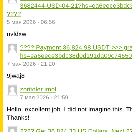
3682444-USD-04-21?hs=ea6eece3bdc
????
5 мая 2026 - 06:56
nvldxw
???? Payment 36,824.98 USDT >>> grap
hs=ea6eece3bdc38d0d191da09c74650
7 мая 2026 - 21:20
9jwaj8
zoritoler imol
7 мая 2026 - 21:59
Hello. excellent job. I did not imagine this. T
Thanks!
???? Get 36,824.33 US Dollars. Next ?