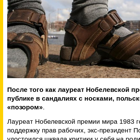
После того как лауреат Нобелевской п
публике в сандалиях с носками, польс
«позором»
.
Лауреат Нобелевской премии мира 1983 г
поддержку прав рабочих, экс-президент 
удостоился шквала критики у себя на роди