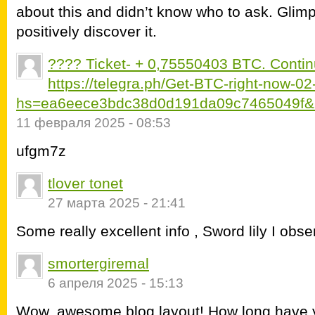
about this and didn’t know who to ask. Glimp
positively discover it.
???? Ticket- + 0,75550403 BTC. Conti
https://telegra.ph/Get-BTC-right-now-0
hs=ea6eece3bdc38d0d191da09c7465049f&
11 февраля 2025 - 08:53
ufgm7z
tlover tonet
27 марта 2025 - 21:41
Some really excellent info , Sword lily I obse
smortergiremal
6 апреля 2025 - 15:13
Wow, awesome blog layout! How long have y