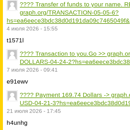
???? Transfer of funds to your name.
graph.org/TRANSACTION-05-05-6?
hs=ea6eece3bdc38d0d191da09c7465049f&
4 июля 2026 - 15:55
t1571l
???? Transaction to you.Go >> graph
DOLLARS-04-24-2?hs=ea6eece3bdc38
7 июля 2026 - 09:41
e91ewv
???? Payment 169.74 Dollars -> grap
USD-04-21-3?hs=ea6eece3bdc38d0d1
21 июля 2026 - 17:45
h4unhg