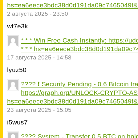
hs=ea6eece3bdc38d0d191da09c7465049f&
2 августа 2025 - 23:50
wf7e3k
* * * Win Free Cash Instantly: https://
* * * hs=ea6eece3bdc38d0d191da09c74
17 августа 2025 - 14:58
lyuz50
???? ❗ Security Pending - 0.6 Bitcoin t
https://graph.org/UNLOCK-CRYPTO-A
hs=ea6eece3bdc38d0d191da09c7465049f&
23 августа 2025 - 15:05
i5wus7
???? System - Transfer 0.5 BTC on hold