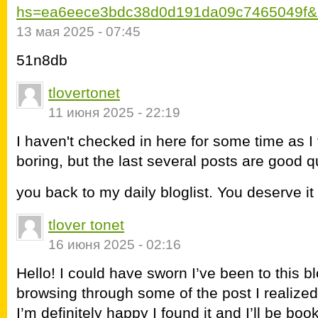
hs=ea6eece3bdc38d0d191da09c7465049f&
13 мая 2025 - 07:45
51n8db
tlovertonet
11 июня 2025 - 22:19
I haven't checked in here for some time as I 
boring, but the last several posts are good qu
you back to my daily bloglist. You deserve i
tlover tonet
16 июня 2025 - 02:16
Hello! I could have sworn I’ve been to this bl
browsing through some of the post I realized
I’m definitely happy I found it and I’ll be b