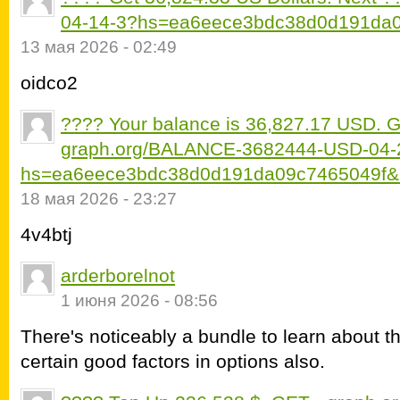
04-14-3?hs=ea6eece3bdc38d0d191da0
13 мая 2026 - 02:49
oidco2
???? Your balance is 36,827.17 USD. 
graph.org/BALANCE-3682444-USD-04-
hs=ea6eece3bdc38d0d191da09c7465049f&
18 мая 2026 - 23:27
4v4btj
arderborelnot
1 июня 2026 - 08:56
There's noticeably a bundle to learn about 
certain good factors in options also.