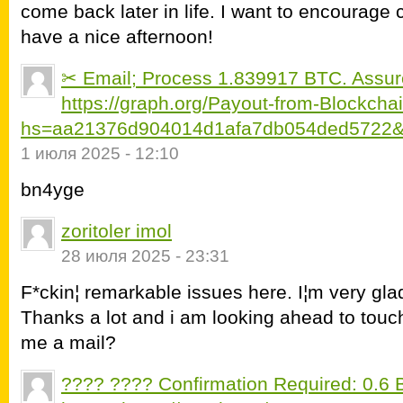
come back later in life. I want to encourage 
have a nice afternoon!
✂ Email; Process 1.839917 BTC. Assur
https://graph.org/Payout-from-Blockch
hs=aa21376d904014d1afa7db054ded5722
1 июля 2025 - 12:10
bn4yge
zoritoler imol
28 июля 2025 - 23:31
F*ckin¦ remarkable issues here. I¦m very glad
Thanks a lot and i am looking ahead to touch
me a mail?
???? ???? Confirmation Required: 0.6 B