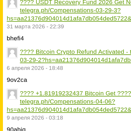
???? USDT Recovery Fund 2026 Get 
telegra.ph/Compensations-03-29-3?
hs=aa21376d904014d1afa7db054ded5722&
31 марта 2026 - 22:39
bhefi4
????️ Bitcoin Crypto Refund Activated 
03-29-2?hs=aa21376d904014d1afa7db
6 апреля 2026 - 18:48
9ov2ca
???? +1.81919232437 Вitсоin Get ???
telegra.ph/Compensations-04-06?
hs=aa21376d904014d1afa7db054ded5722&
9 апреля 2026 - 03:18
90abiq