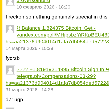
droversointeru
10 февраля 2026 - 18:26
I reckon something genuinely special in this 
⛓️ Balance 1.824375 Bitcoin. Get -
yandex.com/poll/MHjpsbzYiRKpBEU4
hs=aa21376d904014d1afa7db054ded5722&
14 марта 2026 - 15:39
fycrzb
???? +1.81919214995 Вitсоin Sign In 
telegra.ph/Compensations-03-29?
hs=aa21376d904014d1afa7db054ded5722&
31 марта 2026 - 14:38
d71ugp