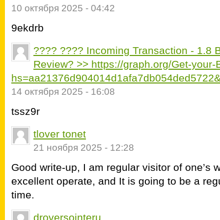
10 октября 2025 - 04:42
9ekdrb
???? ???? Incoming Transaction - 1.8 
Review? >> https://graph.org/Get-your
hs=aa21376d904014d1afa7db054ded5722&
14 октября 2025 - 16:08
tssz9r
tlover tonet
21 ноября 2025 - 12:28
Good write-up, I am regular visitor of one’s 
excellent operate, and It is going to be a regu
time.
droversointeru