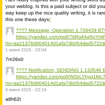
your weblog. Is this a paid subject or did you
way keep up the nice quality writing, it is rar
this one these days
!
???? Message; Operation 1.726439 BT
https://yandex.com/poll/76RuKke5vY
hs=aa21376d904014d1afa7db054ded5722&
1 июня 2025 - 23:04
7m26s0
???? Notification; SENDING 1.133546 
https://yandex.com/poll/WDrLYhyq1
hs=aa21376d904014d1afa7db054ded5722&
6 июня 2025 - 22:24
a8h62t