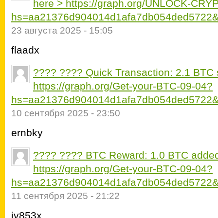
here > https://graph.org/UNLOCK-CR
hs=aa21376d904014d1afa7db054ded5722&
23 августа 2025 - 15:05
flaadx
???? ???? Quick Transaction: 2.1 BTC 
https://graph.org/Get-your-BTC-09-04?
hs=aa21376d904014d1afa7db054ded5722&
10 сентября 2025 - 23:50
ernbky
???? ???? BTC Reward: 1.0 BTC added
https://graph.org/Get-your-BTC-09-04?
hs=aa21376d904014d1afa7db054ded5722&
11 сентября 2025 - 21:22
iv853x