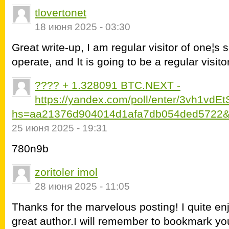
tlovertonet
18 июня 2025 - 03:30
Great write-up, I am regular visitor of one¦s 
operate, and It is going to be a regular visito
???? + 1.328091 BTC.NEXT -
https://yandex.com/poll/enter/3vh1
hs=aa21376d904014d1afa7db054ded5722&
25 июня 2025 - 19:31
780n9b
zoritoler imol
28 июня 2025 - 11:05
Thanks for the marvelous posting! I quite enj
great author.I will remember to bookmark you