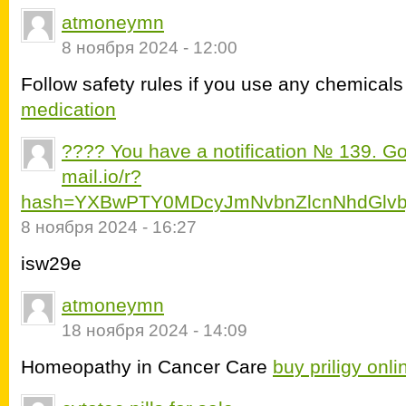
atmoneymn
8 ноября 2024 - 12:00
Follow safety rules if you use any chemicals
medication
???? You have a notification № 139. Go
mail.io/r?
hash=YXBwPTY0MDcyJmNvbnZlcnNhdGlvb
8 ноября 2024 - 16:27
isw29e
atmoneymn
18 ноября 2024 - 14:09
Homeopathy in Cancer Care
buy priligy onli