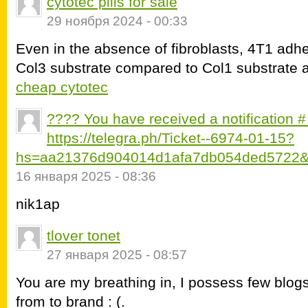
cytotec pills for sale
29 ноября 2024 - 00:33
Even in the absence of fibroblasts, 4T1 ad
Col3 substrate compared to Col1 substrate 
cheap cytotec
???? You have received a notification 
https://telegra.ph/Ticket--6974-01-15?
hs=aa21376d904014d1afa7db054ded5722&
16 января 2025 - 08:36
nik1ap
tlover tonet
27 января 2025 - 08:57
You are my breathing in, I possess few blogs
from to brand : (.