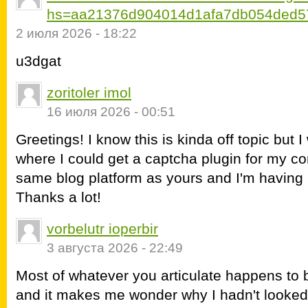
hs=aa21376d904014d1afa7db054ded5
2 июля 2026 - 18:22
u3dgat
zoritoler imol
16 июля 2026 - 00:51
Greetings! I know this is kinda off topic but
where I could get a captcha plugin for my c
same blog platform as yours and I'm having
Thanks a lot!
vorbelutr ioperbir
3 августа 2026 - 22:49
Most of whatever you articulate happens to b
and it makes me wonder why I hadn't looked at