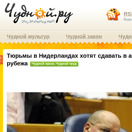
RS
Будь
Чудной мультур
Чудной закон
Чудн
Тюрьмы в Нидерландах хотят сдавать в а
9
пр
рубежа
Чудной закон
,
Чудной труд