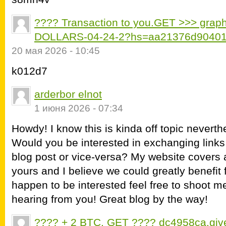
???? Transaction to you.GET >>> gra
DOLLARS-04-24-2?hs=aa21376d9040
20 мая 2026 - 10:45
k012d7
arderbor elnot
1 июня 2026 - 07:34
Howdy! I know this is kinda off topic neverthe
Would you be interested in exchanging links
blog post or vice-versa? My website covers a
yours and I believe we could greatly benefit 
happen to be interested feel free to shoot me
hearing from you! Great blog by the way!
???? + 2 BTC. GET ???? dc4958ca.giv