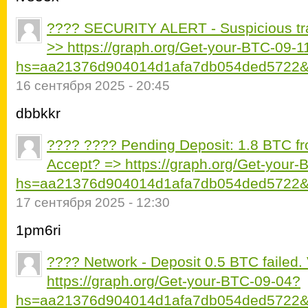
???? SECURITY ALERT - Suspicious tran
>> https://graph.org/Get-your-BTC-09-1
hs=aa21376d904014d1afa7db054ded5722&
16 сентября 2025 - 20:45
dbbkkr
???? ???? Pending Deposit: 1.8 BTC f
Accept? => https://graph.org/Get-your
hs=aa21376d904014d1afa7db054ded5722&
17 сентября 2025 - 12:30
1pm6ri
???? Network - Deposit 0.5 BTC failed. V
https://graph.org/Get-your-BTC-09-04?
hs=aa21376d904014d1afa7db054ded5722&