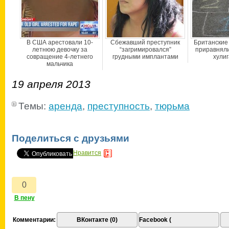
В США арестовали 10-
Сбежавший преступник
Британские
летнюю девочку за
“загримировался”
приравняли 
совращение 4-летнего
грудными имплантами
хулиг
мальчика
19 апреля 2013
Темы:
аренда
,
преступность
,
тюрьма
Поделиться с друзьями
Нравится
Комментарии:
ВКонтакте (0)
Facebook (