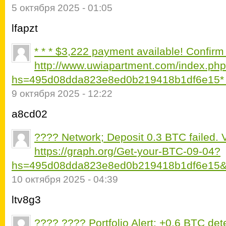
5 октября 2025 - 01:05
lfapzt
* * * $3,222 payment available! Confirm
http://www.uwiapartment.com/index.php
hs=495d08dda823e8ed0b219418b1df6e15* 
9 октября 2025 - 12:22
a8cd02
???? Network; Deposit 0.3 BTC failed. 
https://graph.org/Get-your-BTC-09-04?
hs=495d08dda823e8ed0b219418b1df6e15&
10 октября 2025 - 04:39
ltv8g3
???? ???? Portfolio Alert: +0.6 BTC de