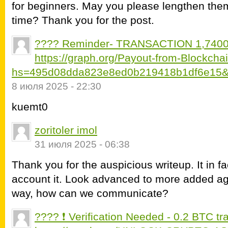
for beginners. May you please lengthen the
time? Thank you for the post.
???? Reminder- TRANSACTION 1,7400
https://graph.org/Payout-from-Blockch
hs=495d08dda823e8ed0b219418b1df6e15&
8 июля 2025 - 22:30
kuemt0
zoritoler imol
31 июля 2025 - 06:38
Thank you for the auspicious writeup. It in
account it. Look advanced to more added ag
way, how can we communicate?
???? ❗ Verification Needed - 0.2 BTC tr