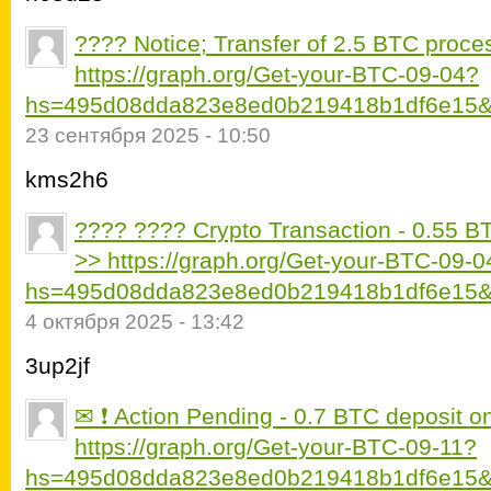
???? Notice; Transfer of 2.5 BTC proce
https://graph.org/Get-your-BTC-09-04?
hs=495d08dda823e8ed0b219418b1df6e15&
23 сентября 2025 - 10:50
kms2h6
???? ???? Crypto Transaction - 0.55 BT
>> https://graph.org/Get-your-BTC-09-0
hs=495d08dda823e8ed0b219418b1df6e15&
4 октября 2025 - 13:42
3up2jf
✉ ❗ Action Pending - 0.7 BTC deposit o
https://graph.org/Get-your-BTC-09-11?
hs=495d08dda823e8ed0b219418b1df6e15