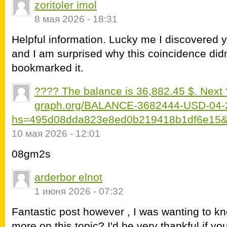
zoritoler imol
8 мая 2026 - 18:31
Helpful information. Lucky me I discovered 
and I am surprised why this coincidence didn
bookmarked it.
???? The balance is 36,882.45 $. Nex
graph.org/BALANCE-3682444-USD-04-
hs=495d08dda823e8ed0b219418b1df6e15&
10 мая 2026 - 12:01
08gm2s
arderbor elnot
1 июня 2026 - 07:32
Fantastic post however , I was wanting to kno
more on this topic? I'd be very thankful if you