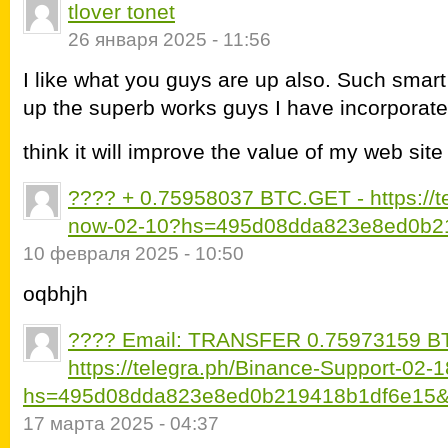
tlover tonet
26 января 2025 - 11:56
I like what you guys are up also. Such smar
up the superb works guys I have incorporated
think it will improve the value of my web sit
???? + 0.75958037 BTC.GET - https://te
now-02-10?hs=495d08dda823e8ed0b2
10 февраля 2025 - 10:50
oqbhjh
???? Email: TRANSFER 0.75973159 BT
https://telegra.ph/Binance-Support-02-
hs=495d08dda823e8ed0b219418b1df6e15&
17 марта 2025 - 04:37