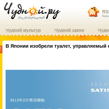
RS
Будь
Чудной мультур
Чудной закон
Чудн
В Японии изобрели туалет, управляемы
5
ек