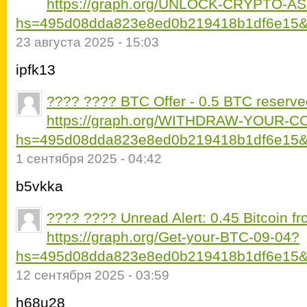
https://graph.org/UNLOCK-CRYPTO-A
hs=495d08dda823e8ed0b219418b1df6e15&
23 августа 2025 - 15:03
ipfk13
???? ???? BTC Offer - 0.5 BTC reserve
https://graph.org/WITHDRAW-YOUR-C
hs=495d08dda823e8ed0b219418b1df6e15&
1 сентября 2025 - 04:42
b5vkka
???? ???? Unread Alert: 0.45 Bitcoin fr
https://graph.org/Get-your-BTC-09-04?
hs=495d08dda823e8ed0b219418b1df6e15&
12 сентября 2025 - 03:59
h68u28