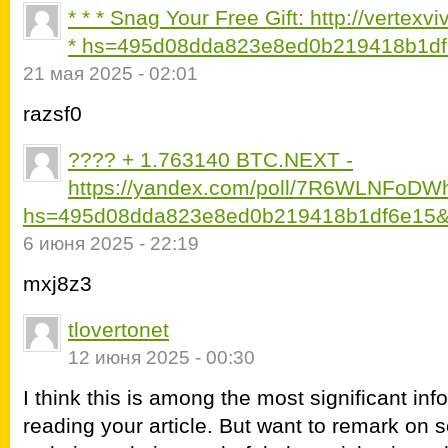
* * * Snag Your Free Gift: http://vertex
* hs=495d08dda823e8ed0b219418b1df
21 мая 2025 - 02:01
razsf0
???? + 1.763140 BTC.NEXT -
https://yandex.com/poll/7R6WLNFoD
hs=495d08dda823e8ed0b219418b1df6e15&
6 июня 2025 - 22:19
mxj8z3
tlovertonet
12 июня 2025 - 00:30
I think this is among the most significant inf
reading your article. But want to remark on 