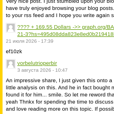
Very nice post. I just stumbled upon your bl
have truly enjoyed browsing your blog posts. A
to your rss feed and I hope you write again 
???? + 169.55 Dollars ->> graph.org
21-3?hs=495d08dda823e8ed0b219418
21 июля 2026 - 17:39
ef10zk
vorbelutrioperbir
3 августа 2026 - 10:47
An impressive share, I just given this onto 
little analysis on this. And he in fact bough
found it for him... smile. So let me reword tha
yeah Thnkx for spending the time to discuss th
and love reading more on this topic. If poss