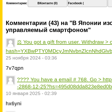
Комментарии:
ВКонтакте (0)
Facebook (
Комментарии (43) на "В Японии из
управляемый смартфоном"
⚖ You got a gift from user. Withdrаw > o
hash=YXBwPTY0MDcyJmNvbnZlcnNhdGlvb
25 ноября 2024 - 03:36
7v7qpn
???? You have a email # 768. Go > http
-2868-12-25?hs=495d08dda823e8ed0b
10 января 2025 - 02:39
hx6yni