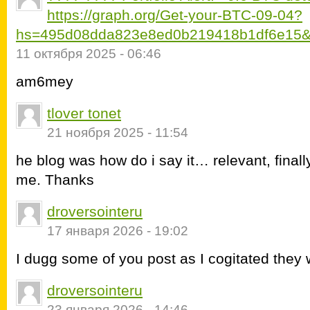
https://graph.org/Get-your-BTC-09-04?
hs=495d08dda823e8ed0b219418b1df6e15&
11 октября 2025 - 06:46
am6mey
tlover tonet
21 ноября 2025 - 11:54
he blog was how do i say it… relevant, final
me. Thanks
droversointeru
17 января 2026 - 19:02
I dugg some of you post as I cogitated they
droversointeru
23 января 2026 - 14:46