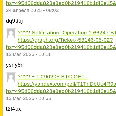
hs=495d08dda823e8ed0b219418b1df6e15&
24 апреля 2025 - 08:03
dq9doj
???? Notification- Operation 1.66247 
https://graph.org/Ticket--58146-05-02?
hs=495d08dda823e8ed0b219418b1df6e15&
13 мая 2025 - 10:11
ysny8r
???? + 1.290205 BTC.GET -
https://yandex.com/poll/T1TnDbUc4R
hs=495d08dda823e8ed0b219418b1df6e15&
13 мая 2025 - 20:56
t2f4ox