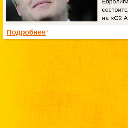
Евролиги
состоитс
на «О2 А
Подробнее