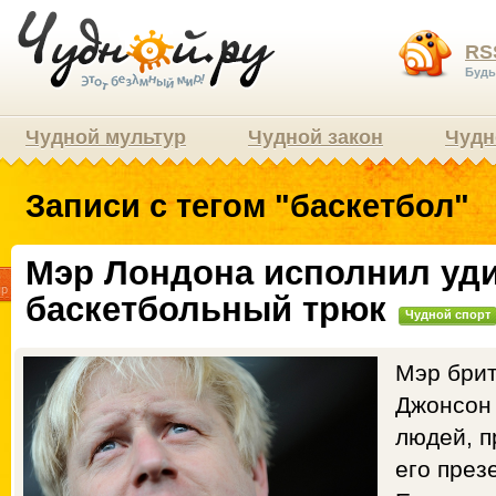
RS
Будь
Чудной мультур
Чудной закон
Чудн
Записи с тегом "баскетбол"
Мэр Лондона исполнил уд
9
пр
баскетбольный трюк
Чудной спорт
Мэр брит
Джонсон
людей, 
его през