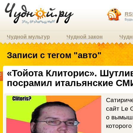
RS
Будь
Чудной мультур
Чудной закон
Чудн
Записи с тегом "авто"
«Тойота Клиторис». Шутли
6
кт
посрамил итальянские СМ
Сатириче
сайт Le 
о вымышл
которого