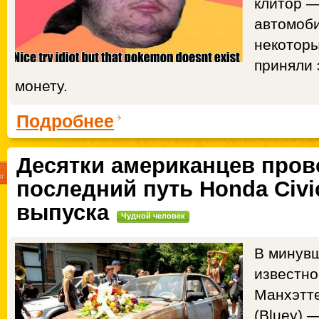
клитор —
автомоби
некотор
приняли 
монету.
Подробнее
Десятки американцев пров
9
вг
последний путь Honda Civi
выпуска
Чудной человек
В минувш
известно
Манхэтте
(Bluey) 